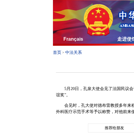
Français
走进使
首页
中法关系
>
5
月20日
，孔泉大使会见了法国民议会
谊奖”。
会见时，孔大使对德布雷教授多年来
外科医疗示范手术等予以称赞，对他前来
推荐给朋友