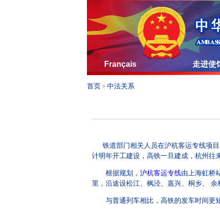
Français
走进使
首页
中法关系
>
铁道部门相关人员在沪杭客运专线项目工
计明年开工建设，高铁一旦建成，杭州往
根据规划，
沪杭客运专线
由上海虹桥站
里，沿途设松江、枫泾、嘉兴、桐乡、
余
与普通列车相比，高铁的发车时间更短，