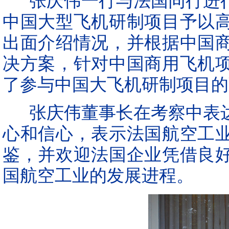
张庆伟一行
与
法国
同行
进
中国大型飞机研制项目予以
出面介绍情况，并根据中国
决方案，
针对
中国商用飞机
了参与中国大飞机研制项目的
张庆伟董事长在考察中表达
心和信心，
表示
法国航空工
鉴，并欢迎法国企业凭借良
国航空工业的发展进程
。