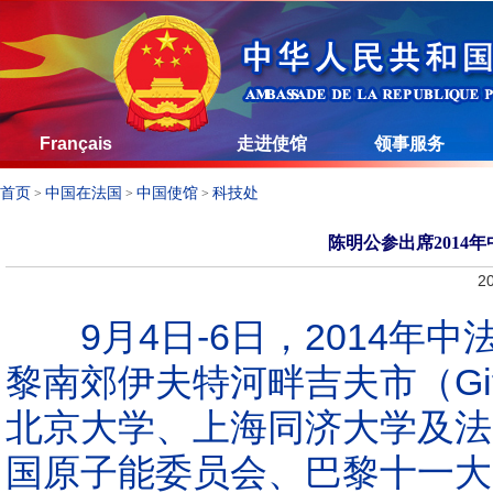
Français
走进使馆
领事服务
首页
中国在法国
中国使馆
科技处
>
>
>
陈明公参出席2014
20
9月4日-6日，2014年
黎南郊伊夫特河畔吉夫市（Gif-
北京大学、上海同济大学及法
国原子能委员会、巴黎十一大