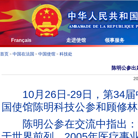
Français
走进使馆
领事服务
首页
中国在法国
中国使馆
科技处
>
>
>
陈明公参出
20
10月26日-29日，第34
国使馆陈明科技公参和顾修林
陈明公参在交流中指出：法
于世界前列。2005年医疗事