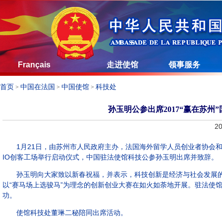
Français
走进使馆
领事服务
首页
中国在法国
中国使馆
科技处
>
>
>
孙玉明公参出席2017“赢在苏
20
1月21日，由苏州市人民政府主办，法国海外留学人员创业者协会和留法
IO创客工场举行启动仪式，中国驻法使馆科技公参孙玉明出席并致辞。
孙玉明向大家致以新春祝福，并表示，科技创新是经济与社会发展的
以“赛马场上选骏马”为理念的创新创业大赛在如火如荼地开展。驻法使
功。
使馆科技处董琳二秘陪同出席活动。