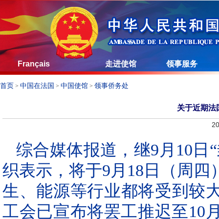
Français
走进使馆
领事服务
首页
中国在法国
中国使馆
领事侨务处
>
>
>
关于近期法
20
综合媒体报道，继9月10日
织表示，将于9月18日（周
生、能源等行业都将受到较
工会已宣布将罢工推迟至10