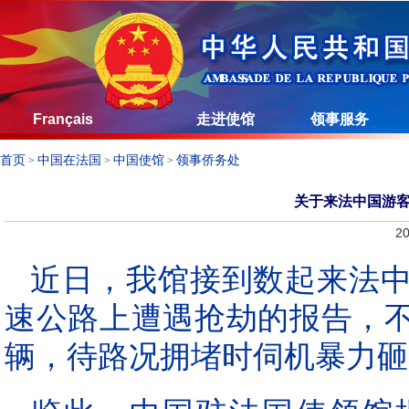
Français
走进使馆
领事服务
首页
中国在法国
中国使馆
领事侨务处
>
>
>
关于来法中国游
20
近日，我馆接到数起来法
速公路上遭遇抢劫的报告，
辆，待路况拥堵时伺机暴力砸