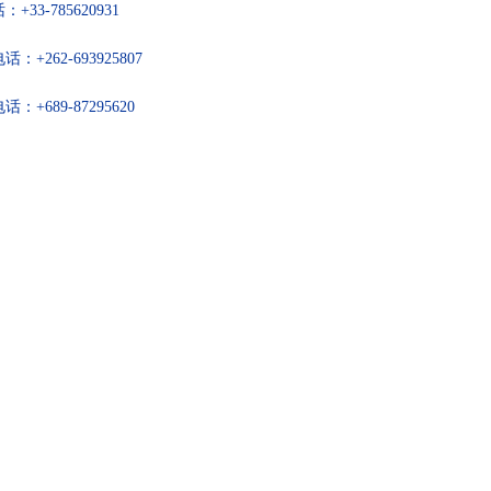
-785620931
62-693925807
689-87295620