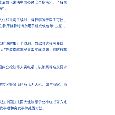
读后附《来法中国公民安全指南》。了解居
安”。
入住和退房手续时，将行李置于双手可控、
餐厅就餐时请勿用手机或钱包等“占座”。
款时谨防银行卡盗刷。自驾时选择有资质、
人”佯装提醒车况异常实施盗窃，提防行车
国内公检法等人员电话，以涉案等名义要求
在市区等禁飞区放飞无人机。如与商家、酒
关注中国驻法国大使馆领侨处小红书官方账
注意事项和突发事件处置方法。