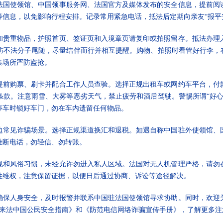
法国使领馆、中国领事服务网、法国官方及媒体发布的安全信息，提前阅
信息，以免影响行程安排。记录常用紧急电话，抵法后定期向亲友“报平
和贵重物品，护照首页、签证页和入境章页请复印或拍照留存。抵法办理
防不法分子尾随，尽量结伴而行并相互提醒。购物、拍照时看管好行李，在
集场所严防盗抢。
提前购票、刷卡并配合工作人员查验。选择正规出租车或网约车平台，付
条款。注意雨雪、大雾等恶劣天气，禁止疲劳和酒后驾驶。警惕所谓“好心
停车时锁好车门，勿在车内遗留任何物品。
边常见诈骗场景。选择正规渠道换汇和退税。如遇自称中国驻外使领馆、
挂断电话，勿轻信、勿转账。
规和风俗习惯，未经允许勿进入私人区域。法国对无人机管理严格，请勿
性维权，注意保留证据，以便日后通过协商、诉讼等途径解决。
确保人身安全，及时报警并联系中国驻法国使领馆寻求协助。同时，欢迎
载后附《来法中国公民安全指南》和《防范电信网络诈骗宣传手册》，了解更多