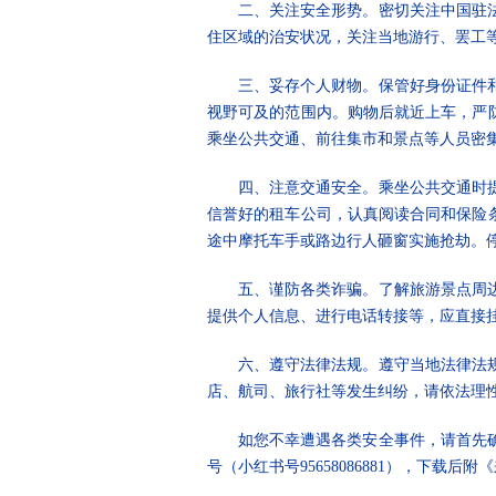
二、关注安全形势。密切关注中国驻
住区域的治安状况，关注当地游行、罢工等
三、妥存个人财物。保管好身份证件
视野可及的范围内。购物后就近上车，严
乘坐公共交通、前往集市和景点等人员密
四、注意交通安全。乘坐公共交通时
信誉好的租车公司，认真阅读合同和保险
途中摩托车手或路边行人砸窗实施抢劫。
五、谨防各类诈骗。了解旅游景点周
提供个人信息、进行电话转接等，应直接
六、遵守法律法规。遵守当地法律法
店、航司、旅行社等发生纠纷，请依法理
如您不幸遭遇各类安全事件，请首先
号（小红书号95658086881），下