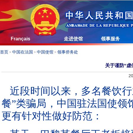
Français
走进使馆
领事服务
首页
中国在法国
中国使馆
领事侨务处
>
>
>
关于谨防“虚
20
近段时间以来，多名餐饮行
餐”类骗局，中国驻法国使领
更有针对性做好防范：