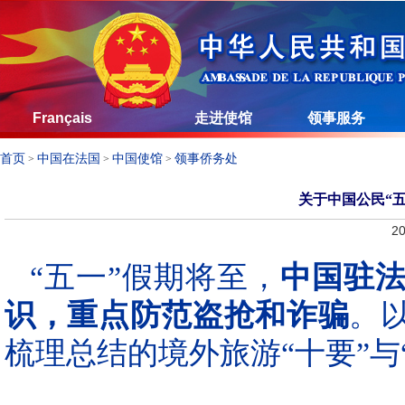
Français
走进使馆
领事服务
首页
中国在法国
中国使馆
领事侨务处
>
>
>
关于中国公民“
20
“五一”假期将至，
中国驻
识，重点防范盗抢和诈骗
。
梳理总结的境外旅游“十要”与