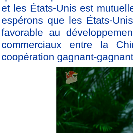
et les États-Unis est mutuel
espérons que les États-Uni
favorable au développemen
commerciaux entre la Chi
coopération gagnant-gagnant p