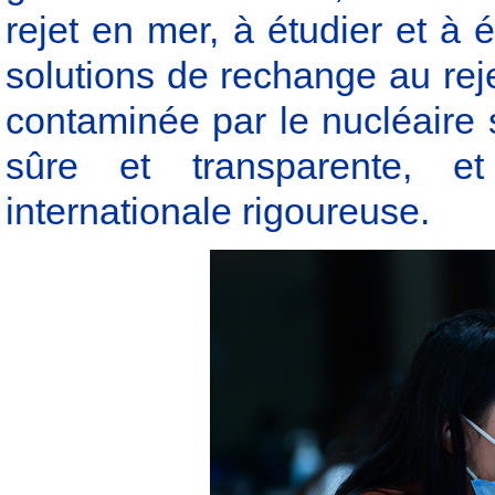
rejet en mer, à étudier et à
solutions de rechange au reje
contaminée par le nucléaire s
sûre et transparente, e
internationale rigoureuse.