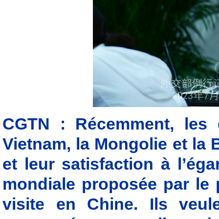
CGTN : Récemment, les d
Vietnam, la Mongolie et la
et leur satisfaction à l’éga
mondiale proposée par le p
visite en Chine. Ils veul