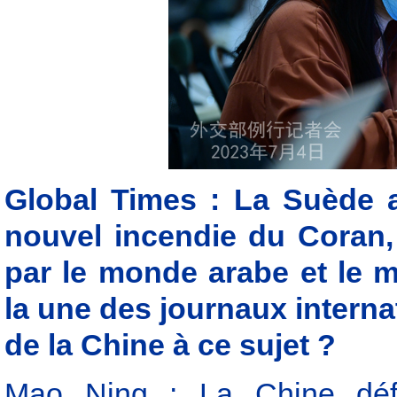
Global Times : La Suède a
nouvel incendie du Coran
par le monde arabe et le m
la une des journaux intern
de la Chine à ce sujet ?
Mao Ning : La Chine défe