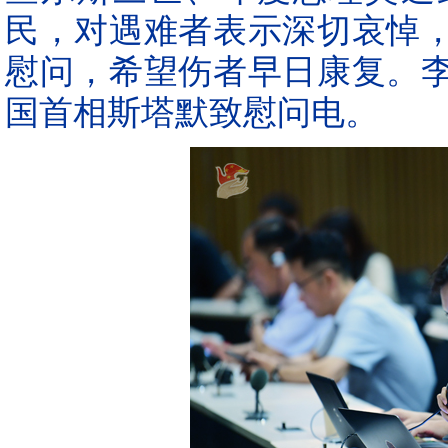
民，对遇难者表示深切哀悼
慰问，希望伤者早日康复。
国首相斯塔默致慰问电。