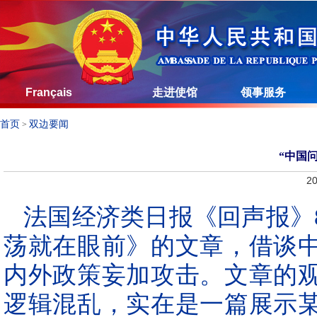
Français
走进使馆
领事服务
首页
双边要闻
>
“中国
20
法国经济类日报《回声报》
荡就在眼前》的文章，借谈
内外政策妄加攻击。文章的
逻辑混乱，实在是一篇展示