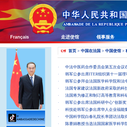
Français
走进使馆
领事服务
首页
>
中国在法国
>
中国使馆
>
·
中法中医药合作委员会第五次会议
·
韩军公参出席ITER组织第十一届
·
韩军公参拜会法国医学科学院和法
·
法国专家建议法国新政府采取的科
·
法国将为修正和制订高等教育和科
·
韩军公参出席法国科研中心“创新奖
·
科技处韩军公参出席华人企业福能
·
中国科学院白春礼院长率团访法取
·
陈赛娟教授当选法国国家医学科学