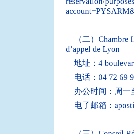
reservation/purpose
account=PYSARM&
（二）Chambre Inter
d’appel de Lyon
地址：4 boulevard
电话：04 72 69 9
办公时间：周一至
电子邮箱：apostille
（三）Conseil Régio