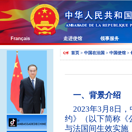
Français
走进使馆
领事服务
首页
>
中国在法国
>
中国使馆
>
一、背景介绍
2023年3月8
约》（以下简称《公
与法国间生效实施