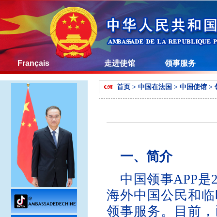
Français
走进使馆
领事服务
首页
>
中国在法国
>
中国使馆
>
一、简介
中国领事APP是
海外中国公民和临
领事服务。目前，