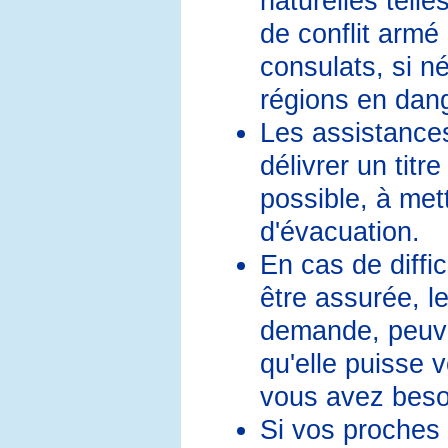
naturelles telle
de conflit armé
consulats, si né
régions en dang
Les assistance
délivrer un tit
possible, à mett
d'évacuation.
En cas de diffi
être assurée, l
demande, peuve
qu'elle puisse 
vous avez beso
Si vos proches 