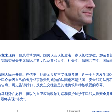
克龙未现身，但总理博尔内、国民议会议长皮韦、参议长拉尔歇、20余名
宪法委员会主席法比尤斯，以及共和人党、社会党、法国共产党、国民联盟
国人民公开信。在信中，他表示反犹主义死灰复燃，近一个月内发生100
个民众会因自己的出身或宗教受到威胁的法国也不是法国。安全和司法部
被告席。历史告诉我们，反犹主义往往是其他仇恨和种族歧视的序幕。
哈马斯势在必行。但以的自卫应与政治对话和保护加沙平民和人质安全并
最终实现“停火”。