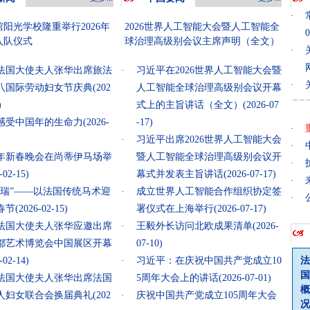
·
阳光学校隆重举行2026年
2026世界人工智能大会暨人工智能全
0
入队仪式
球治理高级别会议主席声明（全文）
·
法国大使夫人张华出席旅法
·
习近平在2026世界人工智能大会暨
·
八国际劳动妇女节庆典
(202
人工智能全球治理高级别会议开幕
9
)
式上的主旨讲话（全文）
(2026-07
·
感受中国年的生命力
(2026-
-17)
·
0
·
习近平出席2026世界人工智能大会
·
·
年新春晚会在尚蒂伊马场举
暨人工智能全球治理高级别会议开
·
8
-02-15)
幕式并发表主旨讲话
(2026-07-17)
·
迎瑞”——以法国传统马术迎
·
成立世界人工智能合作组织协定签
·
春节
(2026-02-15)
署仪式在上海举行
(2026-07-17)
法国大使夫人张华应邀出席
·
王毅外长访问北欧成果清单
(2026-
6首都艺术博览会中国展区开幕
07-10)
-02-14)
·
习近平：在庆祝中国共产党成立10
法
国
法国大使夫人张华出席法国
5周年大会上的讲话
(2026-07-01)
概
人妇女联合会换届典礼
(202
·
庆祝中国共产党成立105周年大会
况