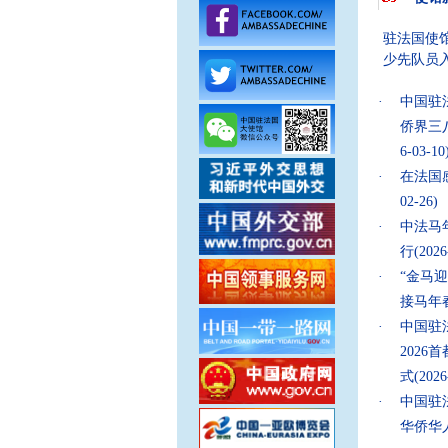
驻法国使馆
少先队员
·
中国驻
侨界三
6-03-10
·
在法国
02-26)
·
中法马
行
(2026
·
“金马
接马年
·
中国驻
202
式
(2026
·
中国驻
华侨华