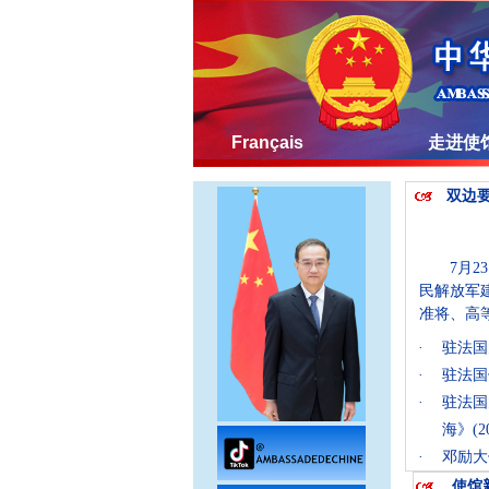
Français
走进使
双边
7月
民解放军
准将、高
·
驻法国
·
驻法国
·
驻法国
海》
(2
·
邓励大
使馆