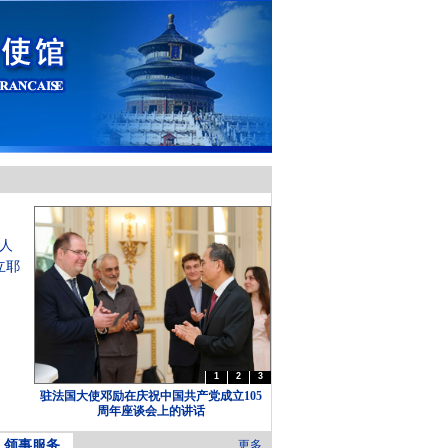
人
立耶
1
2
3
驻法国大使邓励在庆祝中国共产党成立105
周年座谈会上的讲话
领事服务
更多...