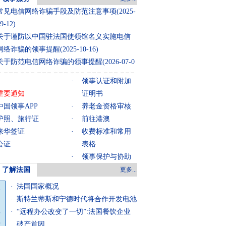
常见电信网络诈骗手段及防范注意事项
(2025-
9-12)
关于谨防以中国驻法国使领馆名义实施电信
网络诈骗的领事提醒
(2025-10-16)
关于防范电信网络诈骗的领事提醒
(2026-07-0
)
·
领事认证和附加
关于中国公民暑期来法旅游的领事提醒
(2026-
重要通知
证明书
7-08)
中国领事APP
·
养老金资格审核
关于使馆领侨处不对外办公的通知
(2026-07-0
护照、旅行证
·
前往港澳
)
来华签证
·
收费标准和常用
公证
表格
·
领事保护与协助
了解法国
更多...
·
法国国家概况
·
斯特兰蒂斯和宁德时代将合作开发电池
·
“远程办公改变了一切”:法国餐饮企业
破产首因