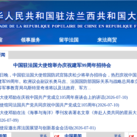
馆
领事服务
留学法国
来法商贸
要闻
中国驻法国大使馆举办庆祝建军99周年招待会
23日晚，中国驻法国大使馆国防武官陈庆松少将举办招待会，热烈庆祝中国
建军99周年。欧洲议会副议长奥马吉、法国国防部国际关系与战略总局泰
等军事教育局乌斯特里奇准将以及法政府、军方...
大使邓励在庆祝中国共产党成立105周年座谈会上的讲话
(2026-07-10)
使馆同法国共产党共同庆祝中国共产党成立105周年
(2026-07-10)
大使邓励在法《海事与海洋》季刊发表署名文章《奔赴人类共同的星辰大
026-07-09)
使应邀出席法国展望与创新基金会活动
(2026-07-01)
新闻
更多...
中国要闻
更多...