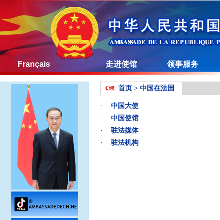
Français
走进使馆
领事服务
首页
>
中国在法国
·
中国大使
·
中国使馆
·
驻法媒体
·
驻法机构