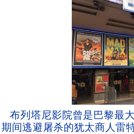
布列塔尼影院曾是巴黎最
期间逃避屠杀的犹太商人雷