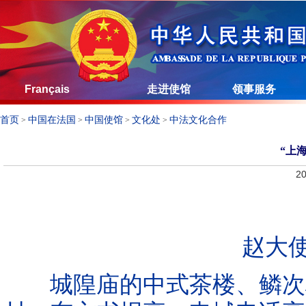
Français
走进使馆
领事服务
首页
中国在法国
中国使馆
文化处
中法文化合作
>
>
>
>
“上
20
赵大使
城隍庙的中式茶楼、鳞次栉