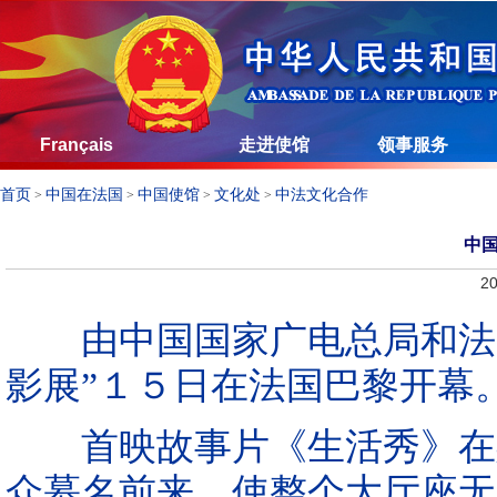
Français
走进使馆
领事服务
首页
中国在法国
中国使馆
文化处
中法文化合作
>
>
>
>
中
20
由中国国家广电总局和法中
影展”１５日在法国巴黎开幕
首映故事片《生活秀》在斯
众慕名前来，使整个大厅座无