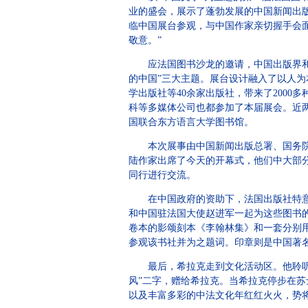
业的盛会，展示了蓬勃发展的中国新闻出
临中国展台参观，与中国作家亲切握手会
敬意。”
应法国图书沙龙的邀请，中国出版界和文
的中国”三大主题。展台设计融入了以人
学出版社等40余家出版社，带来了200
科等多媒体公司也都参加了本届展会。近两
国联合东方语言大学图书馆。
本次展事由中国新闻出版总署、国务院新
陆作家出席了今天的开幕式，他们中大部分
同行进行交流。
在中国政府的资助下，法国出版社特意赶
和中国驻法国大使赵进军一起为这些图书
卷本的影颂刻本《李翰林集》和一套分别用
参观该书社并为之题词。印章则是中国著名
最后，希拉克走到文化活动区。他聆听了
风”二字，赠给希拉克。当希拉克停步在苏
以及丰富多彩的中法文化年红红火火，势将