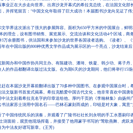
版事业正在大步走向世界。出席沙龙开幕式的希拉克总统，在法国文化部
面，并挥笔留言：“中国文化年取得了巨大成功！本届图书沙龙向见证了伟
学界这次派出了强大的参展阵容。面积为650平方米的中国展台，鲜明
为本的理念，设有图书销售、展览展示、交流洽谈和文化活动4个区域，商
0多种3万余册图书，供法国和来参加沙龙的世界各国读者选购。《读者》、
年在中国出版的800种优秀文学作品成为展示区的一个亮点，沙龙结束
闻办和中国作协共同主办。有陈建功、潘琦、铁凝、韩少功、蒋子丹、
人的作品都翻译出版过法文版。在为期6天的沙龙期间，他们将举行15场
在本届沙龙开幕前翻译出版了70多种中国图书。在参观中国展台时，
的法文版新书首发式揭幕。希拉克酷爱中国古代文化，他非常喜欢中国唐朝
中法文刻着希拉克名字的印章送给他。厚约千页的《李翰林集》由扬州广陵
书法家苏士澍用中国名石——巴林石篆刻而成的，印钮是对大象，寓意“
中国传统民乐的演奏，并观看了广陵书社社长刘永明的手工水墨刷印表
士澍面前，观赏他现场挥毫，并接受了他用篆字书写的“莺歌燕舞、虎跃
为中法友好谱写新章。(王芳)