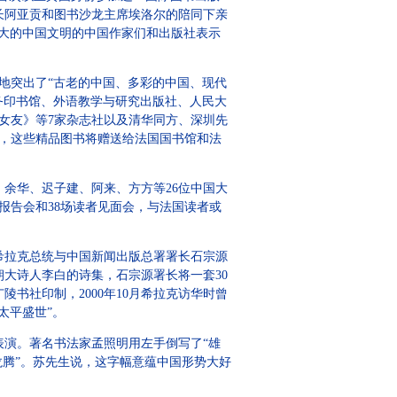
长阿亚贡和图书沙龙主席埃洛尔的陪同下亲
大的中国文明的中国作家们和出版社表示
地突出了“古老的中国、多彩的中国、现代
务印书馆、外语教学与研究出版社、人民大
《女友》等7家杂志社以及清华同方、深圳先
后，这些精品图书将赠送给法国国书馆和法
余华、迟子建、阿来、方方等26位中国大
报告会和38场读者见面会，与法国读者或
希拉克总统与中国新闻出版总署署长石宗源
大诗人李白的诗集，石宗源署长将一套30
书社印制，2000年10月希拉克访华时曾
太平盛世”。
演。著名书法家孟照明用左手倒写了“雄
龙腾”。苏先生说，这字幅意蕴中国形势大好