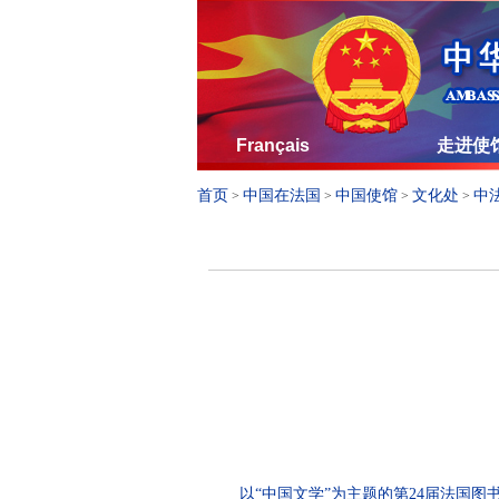
Français
走进使
首页
中国在法国
中国使馆
文化处
中
>
>
>
>
以“中国文学”为主题的第24届法国图书