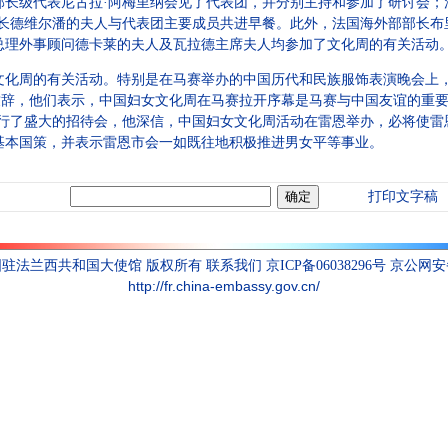
部长级代表尼古拉·阿梅里纳会见了代表团，并分别主持和参加了研讨会；
部长德维尔潘的夫人与代表团主要成员共进早餐。此外，法国海外部部长布
总理外事顾问德卡莱的夫人及瓦拉德主席夫人均参加了文化周的有关活动
周的有关活动。特别是在马赛举办的中国历代和民族服饰表演晚会上，
别致辞，他们表示，中国妇女文化周在马赛拉开序幕是马赛与中国友谊的重
举行了盛大的招待会，他深信，中国妇女文化周活动在雷恩举办，必将使雷
基本国策，并表示雷恩市会一如既往地积极推进男女平等事业。
打印文字稿
联系我们
国驻法兰西共和国大使馆 版权所有
京ICP备06038296号 京公网安备1
http://fr.china-embassy.gov.cn/