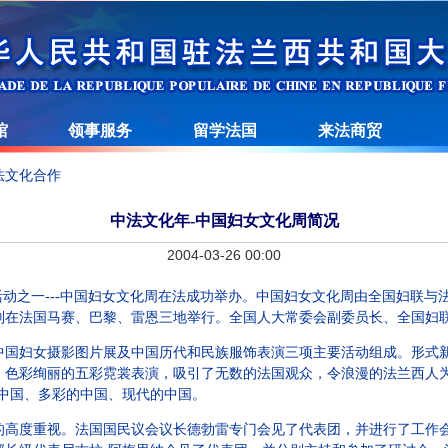
馆
领事服务
留学法国
来法商贸
法文化合作
中法文化年-中国妇女文化周简况
2004-03-26 00:00
要活动之一---中国妇女文化周在法成功举办。中国妇女文化周由全国妇联
别在法国马赛、巴黎、雷恩三地举行。全国人大常委会副委员长、全国妇
妇女摄影图片展及中国历代和民族服饰表演三项主要活动组成。形式新
，色彩绚丽的五彩霓裳表演，吸引了无数的法国观众，令浪漫的法兰西人
中国、多彩的中国、现代的中国。
度重视。法国国民议会议长德勃雷专门会见了代表团，并进行了工作会