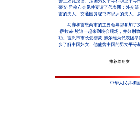
会主席瓦拉德、法国男女平等和职业平等
蒂安·雅格布会见并宴请了代表团；外交
雷的夫人、交通国务秘书布思罗的夫人、
马赛和雷恩两市的主要领导都参加了文化
·萨拉赫·埃迪一起来到晚会现场，并分
功。雷恩市市长爱德蒙·赫尔维为代表团
步了解中国妇女。他盛赞中国的男女平等
推荐给朋友
中华人民共和