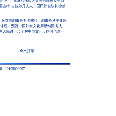
法卫生、家庭和残疾人事务部部长克里斯
里吉特·吉拉尔丹夫人、国民议会议长德勃
。
马赛市副市长罗卡塞拉、副市长马里亚姆
要体现，预祝中国妇女文化周活动圆满成
恩人民进一步了解中国文化，同时也进一
全文打印
10105002097