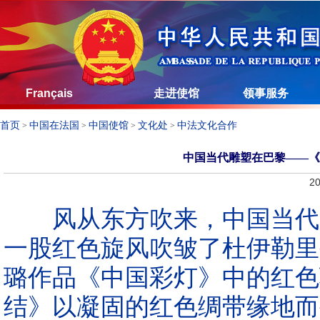
Français
走进使馆
领事服务
首页
中国在法国
中国使馆
文化处
中法文化合作
>
>
>
>
中国当代雕塑在巴黎——《
20
风从东方吹来，中国当代雕
一股红色旋风吹皱了杜伊勒里
璐作品《中国彩灯》中的红色
结》以凝固的红色绸带缘地而