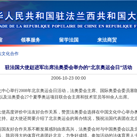
馆
领事服务
留学法国
来法商贸
法文化合作
驻法国大使赵进军出席法奥委会举办的“北京奥运会日”活动
2006-10-23 00:00
中心举行2008年北京奥运会日活动，法奥委会主席、国际奥委会委员塞
以及法奥委会
27
个夏季奥运项目联合会主席和技术官员等
80
余人出席。
大使高度评价中法友好合作关系，赞赏法奥委会选择在中国文化中心举办
支持。赵大使还简要介绍了北京奥运会的筹办情况，预祝法国代表团在北
两国友好合作关系不断发展感到由衷高兴，法奥委会对与中国奥委会以及
多、阵容强大的体育代表团赴北京，力争好成绩。参加活动的法体育界人