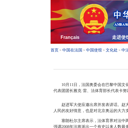
Français
走进使
首页
中国在法国
中国使馆
文化处
中
>
>
>
>
10
月11日
，法国奥委会在巴黎中国文化
代表团团长雅克·雷、法体育部长代表卡努
赵进军大使应邀出席并发表讲话。赵
人民的友好情意，也是对北京奥运的大力
塞朗杜尔主席表示，法体育界对法中
强调
2008
年法将派出一个有史以来人数最