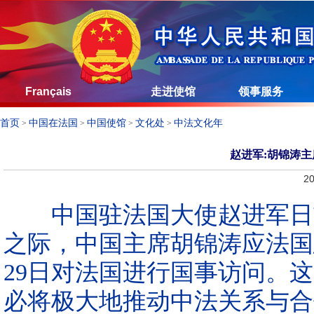
Français
走进使馆
领事服务
首页
中国在法国
中国使馆
文化处
中法文化年
>
>
>
>
赵进军:胡锦涛
20
中国驻法国大使赵进军日前
之际，中国主席胡锦涛应法国
29日对法国进行国事访问。
必将极大地推动中法关系与合