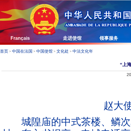
Français
走进使馆
领事服务
首页
中国在法国
中国使馆
文化处
中法文化年
>
>
>
>
“上
20
赵大使
城隍庙的中式茶楼、鳞次栉