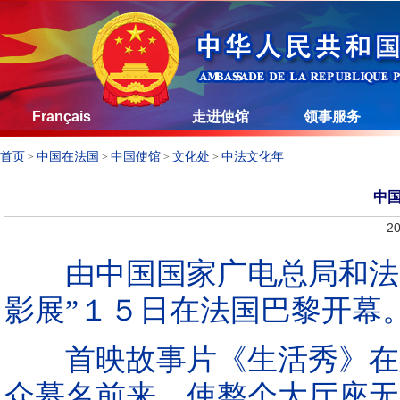
Français
走进使馆
领事服务
首页
中国在法国
中国使馆
文化处
中法文化年
>
>
>
>
中
20
由中国国家广电总局和法中
影展”１５日在法国巴黎开幕
首映故事片《生活秀》在斯
众慕名前来，使整个大厅座无