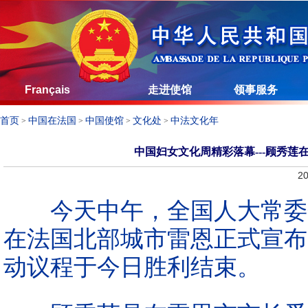
Français
走进使馆
领事服务
首页
中国在法国
中国使馆
文化处
中法文化年
>
>
>
>
中国妇女文化周精彩落幕---顾秀
20
今天中午，全国人大常委会
在法国北部城市雷恩正式宣布
动议程于今日胜利结束。