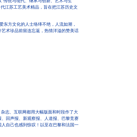
“传统与现代、继承与创新、艺术与生
）当代江苏工艺美术精品，旨在把江苏历史文
热爱东方文化的人士络绎不绝，人流如潮，
件艺术珍品前留连忘返，热情洋溢的赞美话
杂志、互联网都用大幅版面和时段作了大
报、回声报、新观察报、人道报、巴黎竞赛
国人自己也感到惊叹！以至在巴黎和法国一