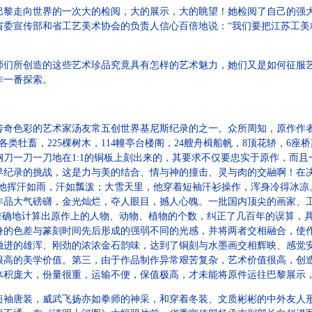
走向世界的一次大的检阅，大的展示，大的眺望！她检阅了自己的强大
省委宣传部和省工艺美术协会的负责人信心百倍地说：“我们要把江苏工美
所创造的这些艺术珍品究竟具有怎样的艺术魅力，她们又是如何征服艺
作一番探索。
色彩的艺术家汤友常五创世界基尼斯纪录的之一。众所周知，原作作者
头各类牡畜，225棵树木，114幢亭台楼阁，24艘舟楫船帆，8顶花轿，6
刀一刀一刀地在1:1的铜板上刻出来的，其要求不仅要忠实于原作，而
纪录的挑战，这是力与美的结合、情与神的撞击、灵与肉的交融啊！在决
调，他挥汗如雨，汗如瓢泼；大雪天里，他穿着短袖汗衫操作，浑身冷得冰
作品大气磅礴，金光灿烂，夺人眼目，撼人心魄。一批国内顶尖的画家、
次准确地计算出原作上的人物、动物、植物的个数，纠正了几百年的误算，
身的色差与篆刻时间先后形成的强弱不同的光感，并将两者交相融合，使
融进的雄浑、刚劲的浓浓金石韵味，达到了铜刻与水墨画交相辉映、感觉
很高的美学价值。第三，由于作品制作异常艰苦复杂，艺术价值很高，创
体积庞大，份量很重，运输不便，保值极高，才未能将原件运往巴黎展示
唐装，威武飞扬亦如拳师的神采，和穿着冬装、文质彬彬的中外友人形