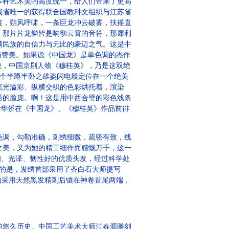
多种艺术美的高度统一，给人们带来了更高
我省唯一的获得联合国教科文组织与江苏省
渡，朔风呼啸，一条巨龙冲云破雾，扶摇直
，那片片龙鳞皆是响彻云霄的音符，那犀利
满民族的自信力与无比的豪迈之气。这是中
与赞美。如果说《中国龙》是单色调的杰作
绝，中国京剧人物《穆桂英》，乃是这双绝
一个半蹲半卧之雄姿闪电般定位在一个绝美
流光溢彩、纵横交织的色彩烘托着，渲染
秀的脸庞。啊！这是用中西合璧的彩色线条
法华侨在《中国龙》、《穆桂英》作品前徘
调，勾勒准确，刺绣细微，疏密有致，线
之美，又为她的精工细作而感慨万千，这一
出粗细、光泽、韧性好的优质头发，经过科学处
提的是，发绣首部采用了齐白石大师提写
均采用天然黑发精刺后镶在神卷首尾两端，
的悠久历史。中国工艺美术大师江春源雕刻