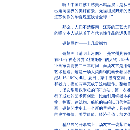
啊！中国江苏工艺美术精品展，是从巴黎
己走向世界的美好前景。无怪组展归来的
江苏制作的华夏瑰宝饮誉全球！”
那么，人们不禁要问，江苏的工艺大师们
的呢？本人试从若干有代表性作品的源头
铜刻巨作——非凡震撼力
铜刻画《清明上河图》，是常州具有传奇
有815个神态各异又栩栩如生的人物，95
业画家皆需要二三年时间，而汤友常是用钢
艺术创造。这是一场人类向铜刻画长卷世界
战斗16-18个小时。夏日，家中没有空
和毅力，提前两年完成了这幅巨作。整幅
一，汤友常用数米粒的“笨”办法，第一
行了成功的艺术再创造，比如利用铜板本
物、牲畜、建筑物、船帆的描绘以刀代笔
画、铜刻艺术史上一个新的里程碑，具有
的史学价值、美学价值、经济价值，加之
精品展的开幕式上，汤友常一袭紫红短袖