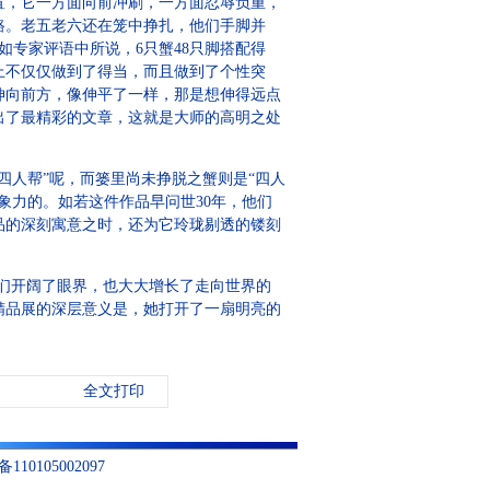
置，它一方面向前冲刷，一方面忍辱负重，
路。老五老六还在笼中挣扎，他们手脚并
专家评语中所说，6只蟹48只脚搭配得
上不仅仅做到了得当，而且做到了个性突
伸向前方，像伸平了一样，那是想伸得远点
出了最精彩的文章，这就是大师的高明之处
人帮”呢，而篓里尚未挣脱之蟹则是“四人
象力的。如若这件作品早问世30年，他们
品的深刻寓意之时，还为它玲珑剔透的镂刻
家们开阔了眼界，也大大增长了走向世界的
精品展的深层意义是，她打开了一扇明亮的
全文打印
10105002097