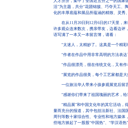
人才济济，集中了全国近五分之一的国家
活”为主题，共分“花团锦簇、巧夺天工、
化的丰厚底蕴和展品所蕴涵的精致、灵秀
在从11月20日到12月6日的17天里
许多观众连来数次，携亲带友，边看边评
语写满了一本又一本留言簿，请看：
“太迷人，太精妙了。这真是一个精彩绝
“作者在作品中用非常高明的方法表达了
“作品很漂亮，很在传统文化，又有作者
“展览的作品很美，每个工艺家都是大
一位旅法华人带来小孩参观展览后留
“感谢你们带来了祖国瑰丽的艺术，给我
“精品展”和中国文化年的其它活动，得
量而充分的报道，其中包括法新社、法国
周刊等数十家综合性、专业性和地方媒体
些地方掀起了一股股“中国热”、“学汉语