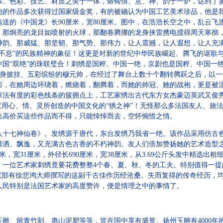
条、色彩、技艺、材质之美于一体，熔铸情、意、神、韵于一炉，达到了
他的作品多次获得过国家级金奖，有的被确认为中国工艺美术珍品，他是
送的《中国龙》长90厘米，宽80厘米。图中，在浩浩长空之中，乱云飞
，那炯亮的龙目如喷射的火球，那翻卷腾挪的龙身挟雷携电搅得周天寒彻
神韵、那威猛、那坚韧、那气势、那伟力，让人震撼，让人遐想，让人充
强不息”的民族精神的象征！这更是对新的世纪中华民族崛起、腾飞的讴歌
中国“双绝”的珠联璧合！刺绣是国粹、中国一绝，京剧也是国粹、中国一
，全身披挂、五彩缤纷的穆元帅，在经过了舞台上数十个翻转腾跃之后，以
彩，在她周边环绕着，燃烧着，翻腾着，而她的帅冠、她的战袍，更是被
章法有度的彩色线条的簇拥点上，工艺家绣出古代东方女杰豪迈英武又俊
家用心、情、灵所创造的中国文化的“锈之神”！无怪那么多法国友人、旅
出高价买这些作品而不得，只能悻悻而去，空怀惋惜之情。
七神仙卷》。发绣源于唐代，东台发绣乃我省一绝。该作品采用仿古色
潇洒、飘逸，又充满古色古香的不朽神韵。友人们倍加赞扬她的艺术造型
米，宽31厘米，外径长690厘米，宽38厘米，从3.69公斤头发中精选
个，一位艺术家刺绣竟要花费整整4个春、夏、秋、冬的工夫。特别值得一
，尾部有徐悲鸿大师撰写的这副千古佳作历经沧桑、失而复得的传奇经历，
人民特别是法国艺术家的高度赞许，便是情理之中的事情了。
、留青竹刻、惠山泥塑等等，皆在国中享有盛誉。扬州玉雕有4000年