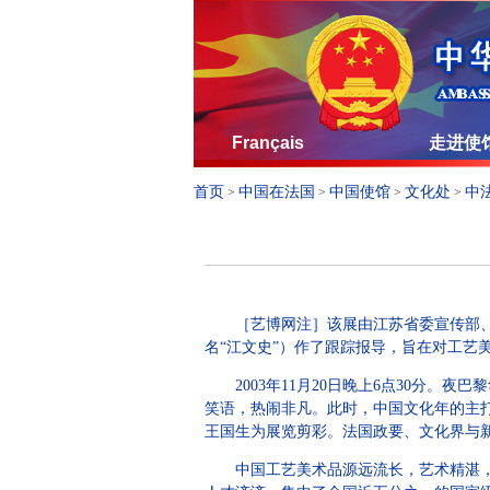
Français
走进使
首页
中国在法国
中国使馆
文化处
中
>
>
>
>
［艺博网注］该展由江苏省委宣传部、省
名“江文史”）作了跟踪报导，旨在对工艺
2003年11月20日晚上6点30分。
笑语，热闹非凡。此时，中国文化年的主
王国生为展览剪彩。法国政要、文化界与新
中国工艺美术品源远流长，艺术精湛，是