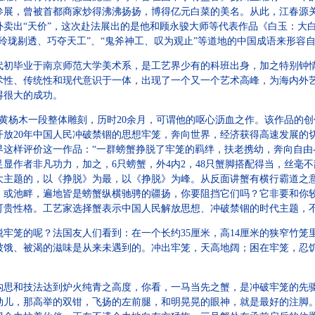
坛参展，曾被首都商家炒得沸沸扬扬，博得亿元白菜的美名。从此，江春源
卖出“天价”，这次赴法展出的是他和顾永骏大师等代表作品《白玉：大
玲珑剔透、巧夺天工”、“鬼斧神工、叹为观止”等道地的中国成语来形容
初毕业于南京师范大学美术系，是工艺界少有的科班出身，加之特别钟
术性、传统性和现代意识于一体，出现了一个又一个艺术高峰，为海内外
得很大的成功。
黄杨木一段整体雕刻，历时20余月，可谓他的呕心沥血之作。该作品的
开放20年中国人民冲破禁锢的思想牢笼，奔向世界，经济获得高速发展的
这样评价这一作品：“一群螃蟹挣脱了牢笼的羁绊，扶老携幼，奔向自由--
显作者非凡功力，加之，6只螃蟹，外4内2，48只蟹脚搭配得当，丝毫
大主题的，以《挣脱》为最，以《挣脱》为峰。从反面讲蟹有横行霸道之
，或池畔，遍地皆是螃蟹纵横驰骋的疆扬，你要阻挡它们吗？它非要和你
可贵性格。工艺家选择蟹表示中国人民解放思想、冲破禁锢的时代主题，
笼的呢？法国友人们看到：在一个长约35厘米，高14厘米的狭窄竹笼里
被饿、被渴的滋味是从来未遇到的。冲出牢笼，天高地阔；困在牢笼，忍
和技法达到炉火纯青之高度，你看，一马当先之蟹，是冲破牢笼的先驱
劲儿，那高举的双钳，飞扬的左前腿，和明晃晃的眼神，就是最好的注脚