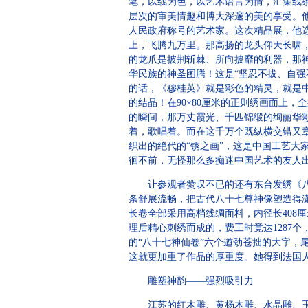
笔，以线为色，以艺术语言为情，汇集线
层次的审美情趣和博大深邃的美的享受。
人民政府称号的艺术家。这次精品展，他选
上，飞腾九万里。那高扬的龙头仰天长啸
的龙爪是披荆斩棘、所向披靡的利器，那
华民族的神圣图腾！这是“坚忍不拔、自
的话，《穆桂英》就是彩色的精灵，就是
的结晶！在90×80厘米的正则绣画面上
的瞬间，那万丈霞光、千匹锦缎的绚丽华
着，歌唱着。而在这千万个既纵横交错又
织出的绝代的“锈之画”，这是中国工艺大
徊不前，无怪那么多痴迷中国艺术的友人
让参观者赞叹不已的还有东台发绣《八十
条舒展流畅，把古代八十七尊神像塑造得
长卷全部采用高档线绸面料，内径长408厘
理后精心刺绣而成的，费工时竟达1287
的“八十七神仙卷”六个遒劲苍拙的大字
这就更加重了作品的厚重度。她得到法国
雕塑神韵——强烈吸引力
江苏的红木雕、黄杨木雕、水晶雕、玉雕