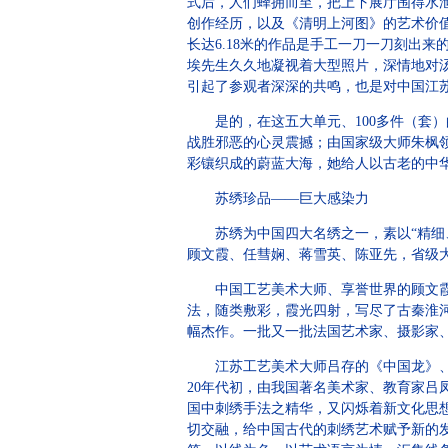
式后，人们蜂拥而至，把上下展厅围得水
创作经历，以及《清明上河图》的艺术价
长达6.18米的作品是手工一刀一刀刻出
埃先生久久地凝视着大型照片，深情地对
引起了参观者深深的共鸣，也是对中国江
是的，在这五大单元、100多件（套）
战胜邪恶的心灵震撼；由国家级大师朱枫领
彩镶织成的蔚蓝大海，她给人以古老的中
苏绣珍品——巨大感染力
苏绣为中国四大名绣之一，素以“精细、
顾文霞、任彗娴、蒋雪英、陈亚先，省级
中国工艺美术大师、享誉世界的顾文霞老人
法，随类敷彩，霞光四射，写尽了古秦淮
幅杰作。一批又一批法国艺术家、摄影家、
江苏工艺美术大师吕存的《中国龙》、《
20年代初，由我国著名美术家、教育家吕
国中刺绣手法之精华，又闪烁着新文化思
切交融，给中国古代的刺绣艺术赋予新的