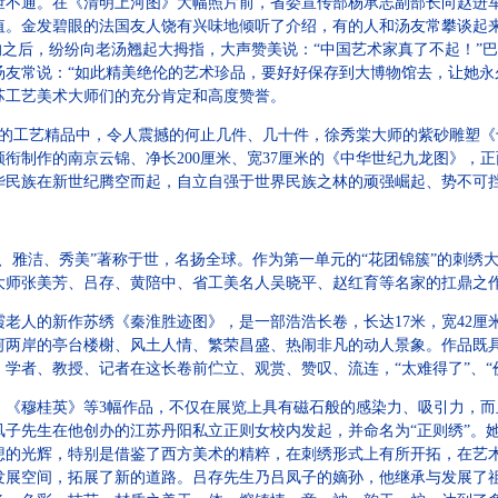
泄不通。在《清明上河图》大幅照片前，省委宣传部杨承志副部长向赵进
值。金发碧眼的法国友人饶有兴味地倾听了介绍，有的人和汤友常攀谈起
来的之后，纷纷向老汤翘起大拇指，大声赞美说：“中国艺术家真了不起！”
汤友常说：“如此精美绝伦的艺术珍品，要好好保存到大博物馆去，让她永
苏工艺美术大师们的充分肯定和高度赞誉。
的工艺精品中，令人震撼的何止几件、几十件，徐秀棠大师的紫砂雕塑《
衔制作的南京云锦、净长200厘米、宽37厘米的《中华世纪九龙图》，
华民族在新世纪腾空而起，自立自强于世界民族之林的顽强崛起、势不可
雅洁、秀美”著称于世，名扬全球。作为第一单元的“花团锦簇”的刺绣大
大师张美芳、吕存、黄陪中、省工美名人吴晓平、赵红育等名家的扛鼎之
的新作苏绣《秦淮胜迹图》，是一部浩浩长卷，长达17米，宽42厘米。
河两岸的亭台楼榭、风土人情、繁荣昌盛、热闹非凡的动人景象。作品既
学者、教授、记者在这长卷前伫立、观赏、赞叹、流连，“太难得了”、“
穆桂英》等3幅作品，不仅在展览上具有磁石般的感染力、吸引力，而
凤子先生在他创办的江苏丹阳私立正则女校内发起，并命名为“正则绣”。
想的光辉，特别是借鉴了西方美术的精粹，在刺绣形式上有所开拓，在艺
发展空间，拓展了新的道路。吕存先生乃吕凤子的嫡孙，他继承与发展了