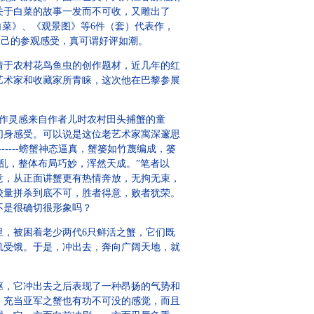
关于白菜的故事一发而不可收，又雕出了
白菜》、《观景图》等6件（套）代表作，
自己的参观感受，真可谓好评如潮。
情于农村花鸟鱼虫的创作题材，近几年的红
艺术家和收藏家所青睐，这次他在巴黎参展
创作灵感来自作者儿时农村田头捕蟹的童
切身感受。可以说是这位老艺术家寓深邃思
----螃蟹神态逼真，蟹篓如竹蔑编成，篓
不乱，整体布局巧妙，浑然天成。”笔者以
意，从正面讲蟹更有热情奔放，无拘无束，
较量拼杀到底不可，胜者得意，败者犹荣。
不是很确切很形象吗？
，被困着老少两代6只鲜活之蟹，它们既
饥受饿。于是，冲出去，奔向广阔天地，就
，它冲出去之后表现了一种昂扬的气势和
。充当亚军之蟹也有功不可没的感觉，而且