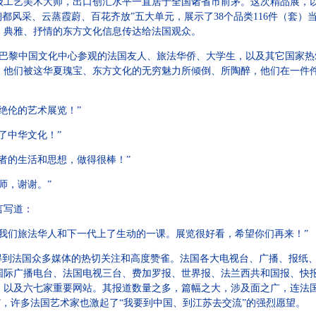
级工艺美术大师，出口创汇水平一直居于全国诸省市前茅。这次精品展，以
陶都风采、云蒸霞蔚、百花齐放”五大单元，展示了38个品类116件（套
、典雅、抒情的东方文化信息传达给法国观众。
，来巴黎中国文化中心参观的法国友人、旅法华侨、大学生，以及其它国家
，他们被这华夏瑰宝、东方文化的无穷魅力所倾倒、所陶醉，他们在一件
伦的艺术展览！”
中华文化！”
的生活和思想，做得很棒！”
师，谢谢。”
言写道：
们旅法华人和下一代上了生动的一课。展览很好看，希望你们再来！”
到法国众多媒体的热切关注和高度赞雀。法国各大电视台、广播、报纸、
国际广播电台、法国电视三台、费加罗报、世界报、法兰西共和国报、快
，以及六七家重要网站。其报道数量之多，篇幅之大，涉及面之广，连法
热”，许多法国艺术家也激起了“我要到中国、到江苏去交流”的强烈愿望。