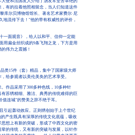
军大使和法国友人介绍了汤友常坚苦卓绝的
来，有的拉着他照相留念，当人们知道这件
巴黎库尔贝博物馆馆长、著名艺术家费尔·尼
久地流传下去！”他的带有权威性的评价，
十一面观音》，给人以和平、信仰一定能
正面用扁金丝织成的9条飞翔之龙，下方是用
挡的伟力之震撼！
品类15件（套）精品，集中了国家级大师
作，给参观者以美伦美奂的艺术享受。
作品采用了300多种色线，10多种针
具有苏绣精细、雅洁、典秀的传统难得的巨
价值连城”的赞美之辞不绝于耳。
且引起轰动效应。正则绣创始于上个世纪
她的产生既具有深厚的传统文化底蕴，吸收
术思想上有新的突破，形成了中西文化的密
祖辈的传统，又有新的突破与发展，以针作