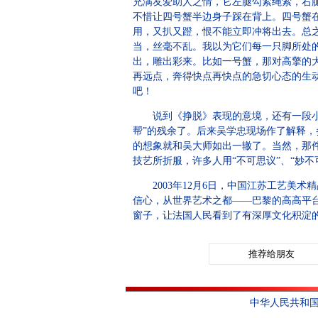
充满友爱助人之情，它左腿勾紧绳索，右
不惜让四号蟹半边身子踩在背上。四号蟹
用，又扒又蹬，恨不能立即冲将出去。总之
当，丝毫不乱。我以为它们每一只脚所处
出，雕出彩来。比如一号蟹，那对高擎的
再远点，奔得快点再快点的急切心态的生
吧！
说到《挣脱》表现的意境，还有一段小小
帮”的残余了。后来吴学忠现场作了解释，
的想象就和吴大师如出一辙了。当然，那
技艺所折服，许多人用“不可思议”、“妙不
2003年12月6日，中国江苏工艺美术
信心，从世界艺术之都——巴黎的高高平
窗子，让法国人民看到了有深厚文化积淀的
推荐给朋友
中华人民共和