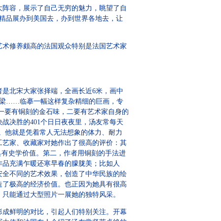
阵容，展示了自己无穷的魅力，眺望了自
精品展办到美国去，办到世界各地去，让
术修养颇高的法国观众特别是法国艺术家
是北宋大家张择端，全画长近6米，画中
座桥梁……临摹一幅这样复杂精细的巨画，专
且一要有铜刻的金石味，二要有艺术家自身的
战决胜的401个日日夜夜里，汤友常每天
凉。他就是凭着常人无法想象的体力、耐力
工艺家、收藏家对她作出了很高的评价：其
具有史学价值。第二，作者用铜刻的手法进
作品充满乍暖还寒早春的朦胧美；比如人
安全不同的艺术效果，创造了中华民族的绘
造了极高的经济价值。也正因为她具有很高
，只能通过大型照片一展她的独特风采。
成鲜明的对比，引起人们特别关注。开幕