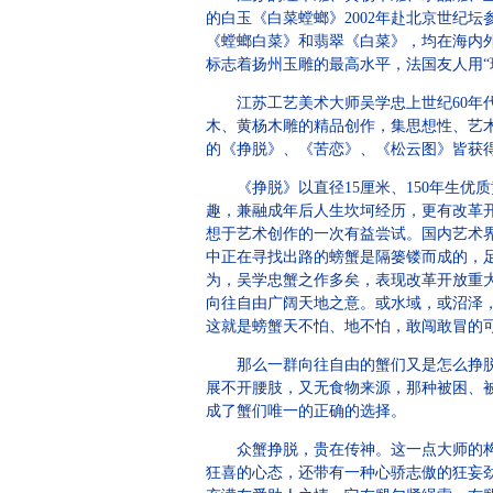
的白玉《白菜螳螂》2002年赴北京世纪
《螳螂白菜》和翡翠《白菜》，均在海内外
标志着扬州玉雕的最高水平，法国友人用“
江苏工艺美术大师吴学忠上世纪60年代
木、黄杨木雕的精品创作，集思想性、艺
的《挣脱》、《苦恋》、《松云图》皆获
《挣脱》以直径15厘米、150年生优质
趣，兼融成年后人生坎坷经历，更有改革
想于艺术创作的一次有益尝试。国内艺术界
中正在寻找出路的螃蟹是隔篓镂而成的，足
为，吴学忠蟹之作多矣，表现改革开放重
向往自由广阔天地之意。或水域，或沼泽
这就是螃蟹天不怕、地不怕，敢闯敢冒的
那么一群向往自由的蟹们又是怎么挣脱牢
展不开腰肢，又无食物来源，那种被困、
成了蟹们唯一的正确的选择。
众蟹挣脱，贵在传神。这一点大师的构思
狂喜的心态，还带有一种心骄志傲的狂妄