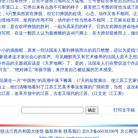
腿全力拉着伙伴，正在不遗余力地向左方猛拖。三号蟹处在承前启后的位
在牢笼口上，它奔出来有点急不可耐的样子，甚至把三号蟹的背也当成了
，6只蟹虽然皆在挣脱，但它们挣脱的处境、心态、动作又各不相同。正如
的境地不同，发挥的作用不同，动作的个性当然各不相同，工艺家在处置
大钳，是在欢呼挣脱的胜利，一副兴高采烈的样子。它的左前脚在拼命地
动写照。在这一般匠人认为最难雕的这48只脚上，吴大师却迎难而上，做
的插曲呢，原来一些法国友人看到挣脱而出的四只螃蟹，还以为是指“四
参观者这才发出会心的笑声。可见幽默而又有艺术修养的法国人是不乏想
件作品的主题就应该是《天罗地网》了。是的，法国友人们在赞叹这个作
可言”、“绝对神工”等级字眼，来抒发自己被征服的艺术感受。
精品展在一片“中国热”的高潮中落下帷幕，17天的短暂展出，使江苏工艺
台上，他们清晰地看到了江苏工艺美术事业发展的广阔前景，当然，这次
江苏，改革开放中的江苏，古老又现代的江苏。(江文史 江工美)
打印文字稿
联系我们
国驻法兰西共和国大使馆 版权所有
京ICP备06038296号 京公网安备1
http://fr.china-embassy.gov.cn/